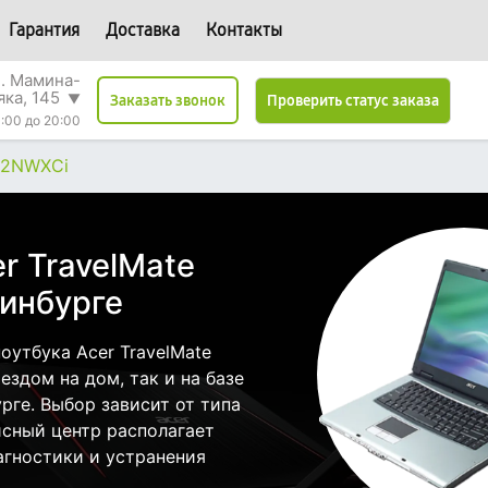
Гарантия
Доставка
Контакты
л. Мамина-
яка, 145
▼
Проверить статус заказа
Заказать звонок
:00 до 20:00
82NWXCi
r TravelMate
инбурге
утбука Acer TravelMate
здом на дом, так и на базе
рге. Выбор зависит от типа
исный центр располагает
гностики и устранения