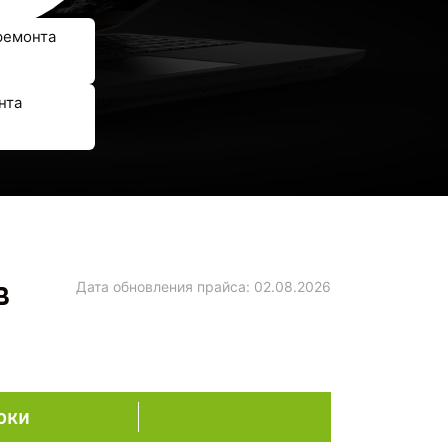
ремонта
нта
в
Дата обновления прайса:
02.08.2026
оки