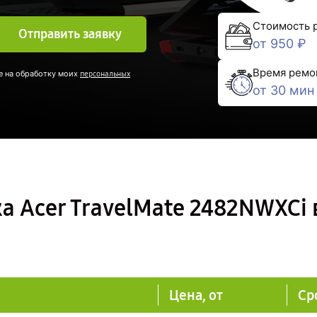
Стоимость 
Отправить заявку
от 950 ₽
Время ремо
е на обработку моих
персональных
от 30 мин
а Acer TravelMate 2482NWXCi 
Цена, от
Ср