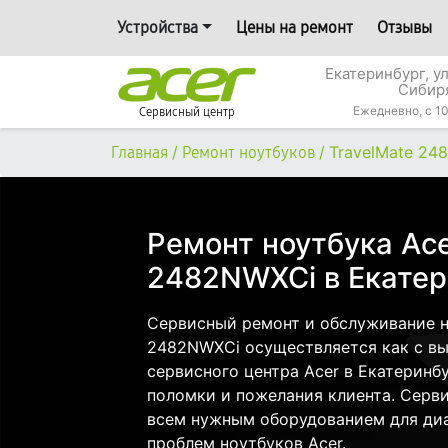
Устройства
Цены на ремонт
Отзывы
Екатеринбург, у
Сибир
Ежедневно, с 10
Сервисный центр
/
/
TravelMate 24
Главная
Ремонт ноутбуков
Ремонт ноутбука Ace
2482NWXCi в Екатер
Сервисный ремонт и обслуживание но
2482NWXCi осуществляется как с вые
сервисного центра Acer в Екатеринбу
поломки и пожелания клиента. Серв
всем нужным оборудованием для диа
проблем ноутбуков Acer.