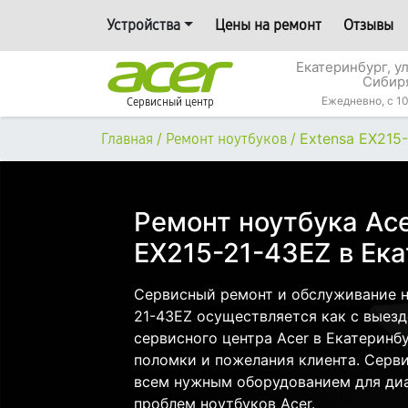
Устройства
Цены на ремонт
Отзывы
Екатеринбург, у
Сибир
Ежедневно, с 10
Сервисный центр
/
/
Extensa EX215
Главная
Ремонт ноутбуков
Ремонт ноутбука Ace
EX215-21-43EZ в Ек
Сервисный ремонт и обслуживание но
21-43EZ осуществляется как с выездо
сервисного центра Acer в Екатеринбу
поломки и пожелания клиента. Серв
всем нужным оборудованием для диа
проблем ноутбуков Acer.