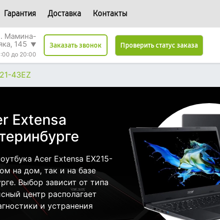
Гарантия
Доставка
Контакты
л. Мамина-
яка, 145
▼
Проверить статус заказа
Заказать звонок
:00 до 20:00
-21-43EZ
r Extensa
атеринбурге
утбука Acer Extensa EX215-
м на дом, так и на базе
рге. Выбор зависит от типа
исный центр располагает
гностики и устранения