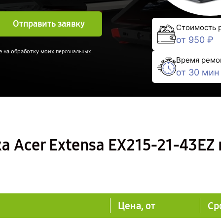
Отправить заявку
Стоимость 
от 950 ₽
е на обработку моих
персональных
Время ремо
от 30 мин
а Acer Extensa EX215-21-43EZ 
Цена, от
Ср