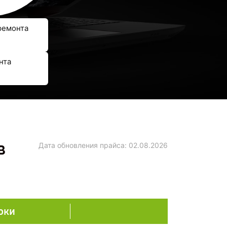
ремонта
нта
в
Дата обновления прайса:
02.08.2026
оки