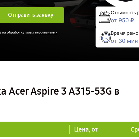
Стоимость 
Отправить заявку
от 950 ₽
Время ремо
е на обработку моих
персональных
от 30 мин
 Acer Aspire 3 A315-53G в
Цена, от
Ср