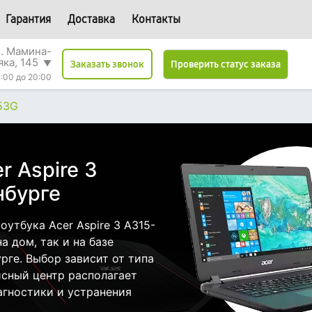
Гарантия
Доставка
Контакты
л. Мамина-
яка, 145
▼
Проверить статус заказа
Заказать звонок
:00 до 20:00
-53G
r Aspire 3
нбурге
утбука Acer Aspire 3 A315-
 дом, так и на базе
рге. Выбор зависит от типа
исный центр располагает
гностики и устранения