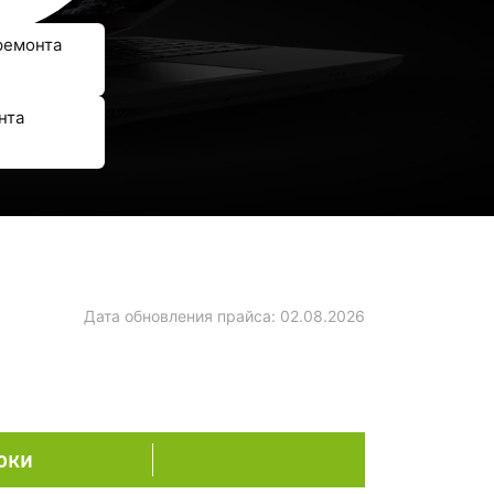
ремонта
нта
Дата обновления прайса:
02.08.2026
оки