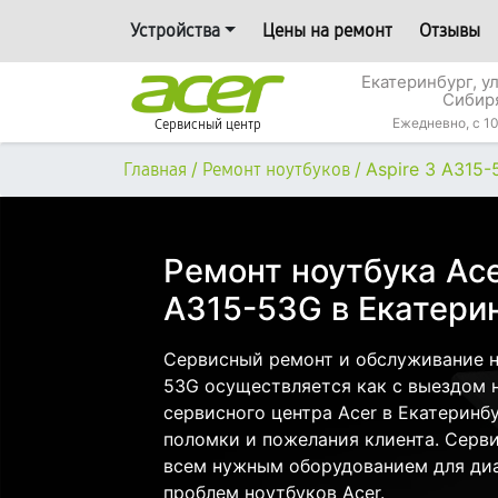
Устройства
Цены на ремонт
Отзывы
Екатеринбург, у
Сибир
Ежедневно, с 10
Сервисный центр
/
/
Aspire 3 A315
Главная
Ремонт ноутбуков
Ремонт ноутбука Ace
A315-53G в Екатери
Сервисный ремонт и обслуживание но
53G осуществляется как с выездом на
сервисного центра Acer в Екатеринбу
поломки и пожелания клиента. Серв
всем нужным оборудованием для диа
проблем ноутбуков Acer.